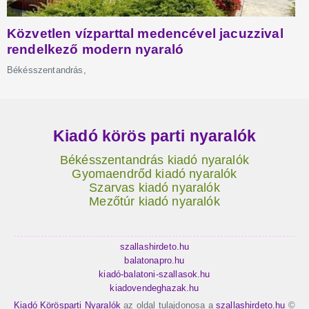
Kiadó körös parti nyaralók
Békésszentandrás kiadó nyaralók
Gyomaendrőd kiadó nyaralók
Szarvas kiadó nyaralók
Mezőtúr kiadó nyaralók
szallashirdeto.hu
balatonapro.hu
kiadó-balatoni-szallasok.hu
kiadovendeghazak.hu
Kiadó Körösparti Nyaralók
az oldal tulajdonosa a
szallashirdeto.hu
©