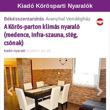
Kiadó Körösparti Nyaralók
Békésszentandrás
Aranyhal Vendégház
A Körös-parton klímás nyaraló
(medence, infra-szauna, stég,
csónak)
kiadó nyaraló
frissitve: jún.24