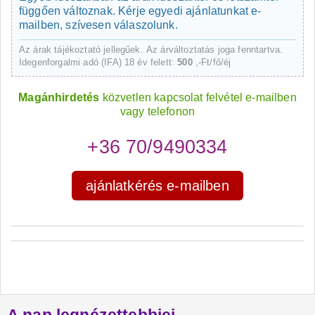
függően változnak. Kérje egyedi ajánlatunkat e-
mailben, szívesen válaszolunk.
Az árak tájékoztató jellegűek. Az árváltoztatás joga fenntartva.
Idegenforgalmi adó (IFA) 18 év felett:
500
,-Ft/fő/éj
Magánhirdetés
közvetlen kapcsolat felvétel e-mailben
vagy telefonon
+36 70/9490334
ajánlatkérés e-mailben
A nap legnézettebbjei