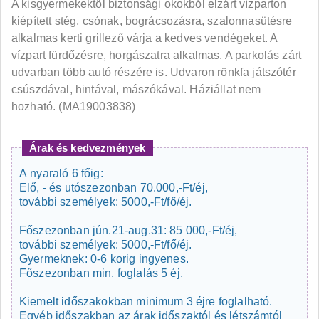
A kisgyermekektől biztonsági okokból elzárt vízparton
kiépített stég, csónak, bográcsozásra, szalonnasütésre
alkalmas kerti grillező várja a kedves vendégeket. A
vízpart fürdőzésre, horgászatra alkalmas. A parkolás zárt
udvarban több autó részére is. Udvaron rönkfa játszótér
csúszdával, hintával, mászókával. Háziállat nem
hozható. (MA19003838)
Árak és kedvezmények
A nyaraló 6 főig:
Elő, - és utószezonban 70.000,-Ft/éj,
további személyek: 5000,-Ft/fő/éj.
Főszezonban jún.21-aug.31: 85 000,-Ft/éj,
további személyek: 5000,-Ft/fő/éj.
Gyermeknek: 0-6 korig ingyenes.
Főszezonban min. foglalás 5 éj.
Kiemelt időszakokban minimum 3 éjre foglalható.
Egyéb időszakban az árak időszaktól és létszámtól