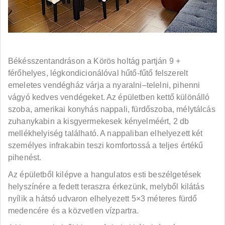
Békésszentandráson a Körös holtág partján 9 +
férőhelyes, légkondicionálóval hűtő-fűtő felszerelt
emeletes vendégház várja a nyaralni–telelni, pihenni
vágyó kedves vendégeket. Az épületben kettő különálló
szoba, amerikai konyhás nappali, fürdőszoba, mélytálcás
zuhanykabin a kisgyermekesek kényelméért, 2 db
mellékhelyiség található. A nappaliban elhelyezett két
személyes infrakabin teszi komfortossá a teljes értékű
pihenést.
Az épületből kilépve a hangulatos esti beszélgetések
helyszínére a fedett teraszra érkezünk, melyből kilátás
nyílik a hátsó udvaron elhelyezett 5×3 méteres fürdő
medencére és a közvetlen vízpartra.