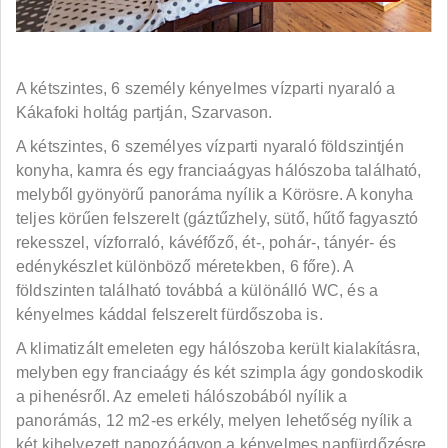
A kétszintes, 6 személy kényelmes vízparti nyaraló a
Kákafoki holtág partján, Szarvason.
A kétszintes, 6 személyes vízparti nyaraló földszintjén
konyha, kamra és egy franciaágyas hálószoba található,
melyből gyönyörű panoráma nyílik a Körösre. A konyha
teljes körűen felszerelt (gáztűzhely, sütő, hűtő fagyasztó
rekesszel, vízforraló, kávéfőző, ét-, pohár-, tányér- és
edénykészlet különböző méretekben, 6 főre). A
földszinten található továbbá a különálló WC, és a
kényelmes káddal felszerelt fürdőszoba is.
A klimatizált emeleten egy hálószoba került kialakításra,
melyben egy franciaágy és két szimpla ágy gondoskodik
a pihenésről. Az emeleti hálószobából nyílik a
panorámás, 12 m2-es erkély, melyen lehetőség nyílik a
két kihelyezett napozóágyon a kényelmes napfürdőzésre.