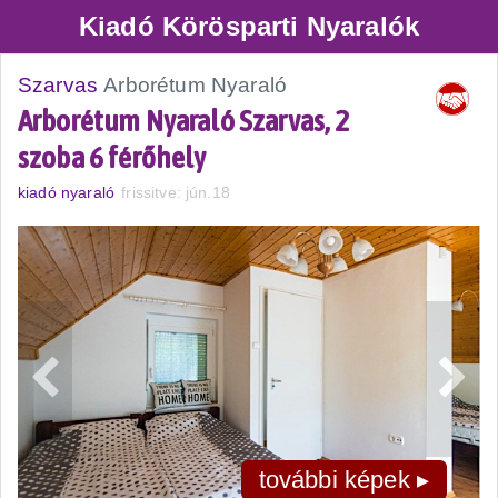
Kiadó Körösparti Nyaralók
Szarvas
Arborétum Nyaraló
Arborétum Nyaraló Szarvas, 2
szoba 6 férőhely
kiadó nyaraló
frissitve: jún.18
további képek ▸