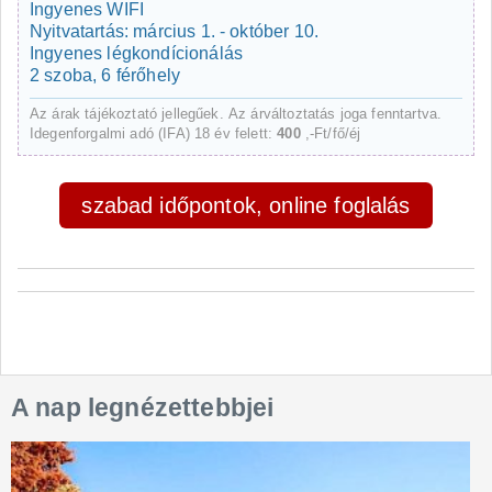
Ingyenes WIFI
Nyitvatartás: március 1. - október 10.
Ingyenes légkondícionálás
2 szoba, 6 férőhely
Az árak tájékoztató jellegűek. Az árváltoztatás joga fenntartva.
Idegenforgalmi adó (IFA) 18 év felett:
400
,-Ft/fő/éj
szabad időpontok, online foglalás
A nap legnézettebbjei