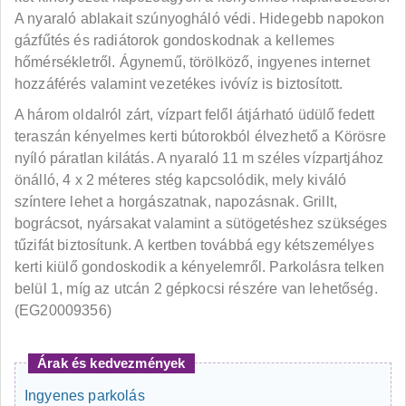
A nyaraló ablakait szúnyogháló védi. Hidegebb napokon
gázfűtés és radiátorok gondoskodnak a kellemes
hőmérsékletről. Ágynemű, törölköző, ingyenes internet
hozzáférés valamint vezetékes ivóvíz is biztosított.
A három oldalról zárt, vízpart felől átjárható üdülő fedett
teraszán kényelmes kerti bútorokból élvezhető a Körösre
nyíló páratlan kilátás. A nyaraló 11 m széles vízpartjához
önálló, 4 x 2 méteres stég kapcsolódik, mely kiváló
színtere lehet a horgászatnak, napozásnak. Grillt,
bográcsot, nyársakat valamint a sütögetéshez szükséges
tűzifát biztosítunk. A kertben továbbá egy kétszemélyes
kerti kiülő gondoskodik a kényelemről. Parkolásra telken
belül 1, míg az utcán 2 gépkocsi részére van lehetőség.
(EG20009356)
Árak és kedvezmények
Ingyenes parkolás