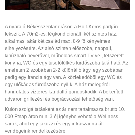
A nyaraló Békésszentandráson a Holt-Körös partján
fekszik. A 70m2-es, légkondicionált, két szintes ház,
alkalmas, akár két család max. 8-9 fő kényelmes
elhelyezésére. Az alsó szinten előszoba, nappali,
kihúzható heverővel, műholdas smart TV-vel, felszerelt
konyha, WC és egy tusolófülkés fürdőszoba található. Az
emeleten 2 szobában 2-2 különálló ágy, egy szobában
pedig egy francia ágy van. A közlekedőből egy WC és
egy ülőkádas fürdőszoba nyílik. A ház melegéről
hangulatos vízteres kandalló gondoskodik. A bekerített
udvaron grillezési és bográcsozási lehetőség van.
Külön szolgáltatásként az ár nem tartalmazza bruttó 10.
000 Ftnap áron min. 3 éj igénybe vehető a Wellness
sarok, ahol egy jakuzzi és egy infraszauna áll
vendégeink rendelkezésére.