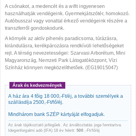
A csónakot, a medencét és a wifit ingyenesen
használhatják vendégeink. Gyermekjátszótér, homokozó.
Autóbusszal vagy vonattal érkező vendégeink részére a
transzferről gondoskodunk.
A környék az aktív pihenés paradicsoma, túrázásra,
kirándulásra, kerékpározásra rendkívüli lehetőségeket
rejt. A térség nevezetességei: Szarvasi Arborétum, Mini
Magyarország, Nemzeti Park Látogatóközpont, Vízi
Színház könnyen megközelíthetőek. (EG19015047)
Árak és kedvezmények
A ház ára 4 főig 18 000,-Ft/éj, a további személyek a
szállásdíja 2500,-Ft/fő/éj.
Mindhárom bank SZÉP kártyáját elfogadjuk.
Az árak tájékoztató jellegűek. Az árváltoztatás joga fenntartva.
Idegenforgalmi adó (IFA) 18 év felett:
500
,-Ft/fő/éj