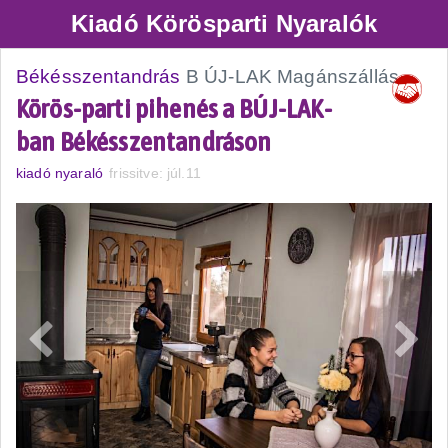
Kiadó Körösparti Nyaralók
Békésszentandrás
B ÚJ-LAK Magánszállás
Körös-parti pihenés a BÚJ-LAK-
ban Békésszentandráson
kiadó nyaraló
frissitve: júl.11