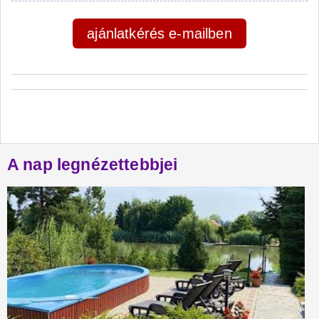
ajánlatkérés e-mailben
A nap legnézettebbjei