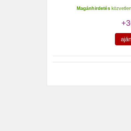
Magánhirdetés
közvetlen
+3
ajá