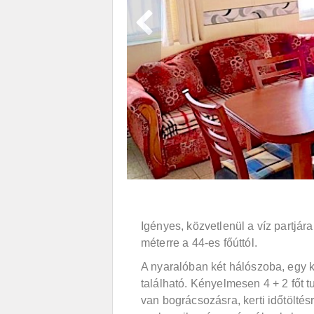
Igényes, közvetlenül a víz partjár
méterre a 44-es főúttól.
A nyaralóban két hálószoba, egy 
található. Kényelmesen 4 + 2 főt t
van bográcsozásra, kerti időtölté