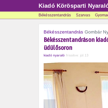
Kiadó Körösparti Nyaral
Békésszentandrás
Szarvas
Gyoma
Békésszentandrás
Gombár Ny
Békésszentandráson kiadó 
üdülősoron
kiadó nyaraló
frissitve: júl.13