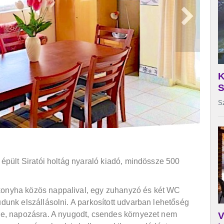
a épült Siratói holtág nyaraló kiadó, mindössze 500
konyha közös nappalival, egy zuhanyzó és két WC
udunk elszállásolni. A parkosított udvarban lehetőség
sre, napozásra. A nyugodt, csendes környezet nem