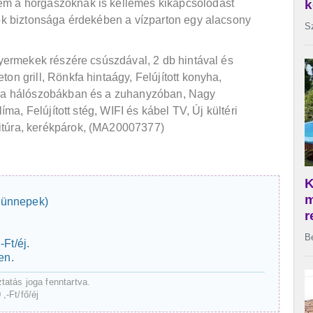
em a horgászoknak is kellemes kikapcsolódást
tok biztonsága érdekében a vízparton egy alacsony
gyermekek részére csúszdával, 2 db hintával és
on grill, Rönkfa hintaágy, Felújított konyha,
s a hálószobákban és a zuhanyzóban, Nagy
líma, Felújított stég, WIFI és kábel TV, Új kültéri
itúra, kerékpárok, (MA20007377)
e ünnepek)
Ft/éj.
en.
ztatás joga fenntartva.
0
,-Ft/fő/éj