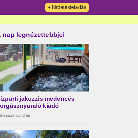
+
hirdetésfeladás
 nap legnézettebbjei