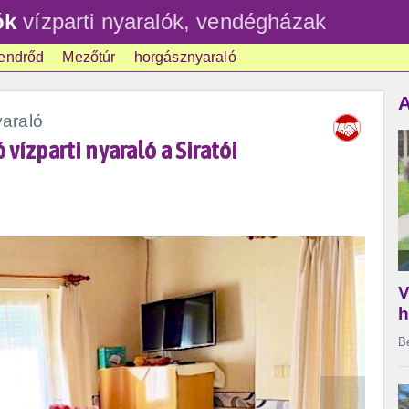
ók
vízparti nyaralók, vendégházak
endrőd
Mezőtúr
horgásznyaraló
A
araló
vízparti nyaraló a Siratói