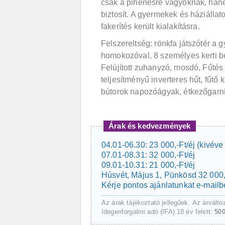
csak a pihenésre vágyóknak, han
biztosít. A gyermekek és háziálla
fakerítés került kialakításra.
Felszereltség: rönkfa játszótér a 
homokozóval, 8 személyes kerti bet
Felújított zuhanyzó, mosdó, Fűté
teljesítményű inverteres hűt, fűtő k
bútorok napozóágyak, étkezőgarn
Árak és kedvezmények
04.01-06.30: 23 000,-Ft/éj (kivév
07.01-08.31: 32 000,-Ft/éj
09.01-10.31: 21 000,-Ft/éj
Húsvét, Május 1, Pünkösd 32 000,-
Kérje pontos ajánlatunkat e-mailb
Az árak tájékoztató jellegűek. Az árválto
Idegenforgalmi adó (IFA) 18 év felett:
50