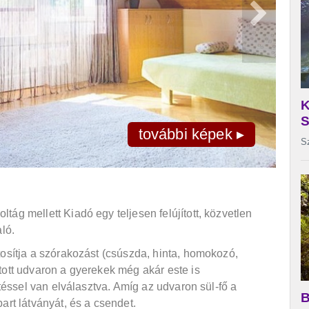
további képek ▸
ág mellett Kiadó egy teljesen felújított, közvetlen
ló.
tosítja a szórakozást (csúszda, hinta, homokozó,
tott udvaron a gyerekek még akár este is
ítéssel van elválasztva. Amíg az udvaron sül-fő a
art látványát, és a csendet.