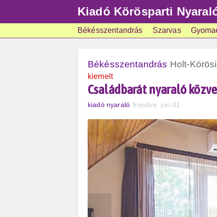
Kiadó Körösparti Nyaral
Békésszentandrás
Szarvas
Gyoma
Békésszentandrás
Holt-Körös
kiemelt
Családbarát nyaraló közve
kiadó nyaraló
frissitve: jún.01