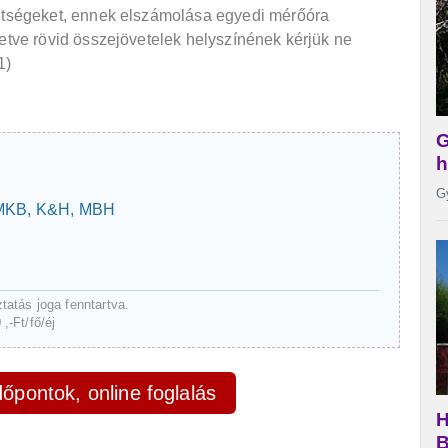
öltségeket, ennek elszámolása egyedi mérőóra
letve rövid összejövetelek helyszínének kérjük ne
1)
, MKB, K&H, MBH
ztatás joga fenntartva.
0
,-Ft/fő/éj
őpontok, online foglalás