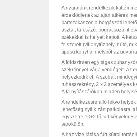
A nyaralónk rendelkezik kültéri 
érdeklődjenek az ajánlatkérés me
partszakaszon a horgászati lehet
asztal, tárcsázó, bográcsozó, ille
székekkel is helyett kapott. A két
felszerelt (villanytűzhely, hűtő, m
típusú konyha, melyből az udvarra 
A földszinten egy tágas zuhanyzós
szekrénnyel várja vendégeit. Az e
helyezkedik el. A szobák mindegyi
ruhásszekrény, 2 x 2 személyes kan
A fa nyílászárókon minden helyis
A rendelkezésre álló fekvő helye
lehetőség nyílik zárt parkolásra, 
egyszerre 10+2 fő tud kényelmesen
sarokülőn.
A ház vízellátása fúrt kútról tört