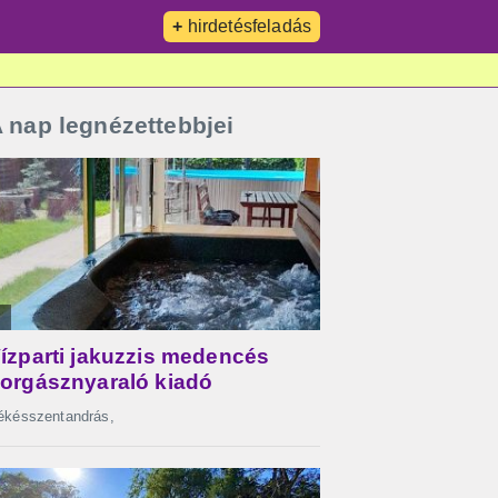
+
hirdetésfeladás
 nap legnézettebbjei