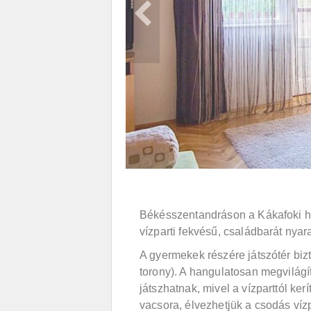
Békésszentandráson a Kákafoki holt
vízparti fekvésű, családbarát nyara
A gyermekek részére játszótér biz
torony). A hangulatosan megvilágí
játszhatnak, mivel a vízparttól ker
vacsora, élvezhetjük a csodás vízp