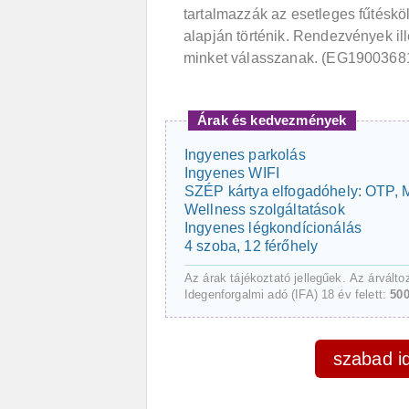
tartalmazzák az esetleges fűtésk
alapján történik. Rendezvények il
minket válasszanak. (EG1900368
Árak és kedvezmények
Ingyenes parkolás
Ingyenes WIFI
SZÉP kártya elfogadóhely: OTP
Wellness szolgáltatások
Ingyenes légkondícionálás
4 szoba, 12 férőhely
Az árak tájékoztató jellegűek. Az árválto
Idegenforgalmi adó (IFA) 18 év felett:
50
szabad id