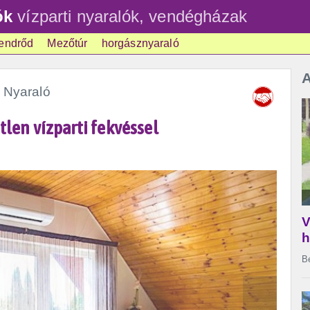
ók
vízparti nyaralók, vendégházak
endrőd
Mezőtúr
horgásznyaraló
A
i Nyaraló
tlen vízparti fekvéssel