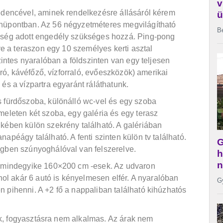
medencével, aminek rendelkezésre állásáról kérem
nüpontban. Az 56 négyzetméteres megvilágítható
őség adott engedély szükséges hozzá. Ping-pong
tve a teraszon egy 10 személyes kerti asztal
szintes nyaralóban a földszinten van egy teljesen
ikró, kávéfőző, vízforraló, evőeszközök) amerikai
és a vízpartra egyaránt ráláthatunk.
 fürdőszoba, különálló wc-vel és egy szoba
meleten két szoba, egy galéria és egy terasz
kében külön szekrény található. A galériában
apéágy található. A fenti szinten külön tv található.
égben szúnyoghálóval van felszerelve.
k mindegyike 160×200 cm -esek. Az udvaron
ahol akár 6 autó is kényelmesen elfér. A nyaralóban
 pihenni. A +2 fő a nappaliban található kihúzhatós
énik, fogyasztásra nem alkalmas. Az árak nem