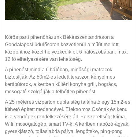
Körös parti pihenőházunk Békésszentandráson a
Gondalaposi üdülősoron közvetlenül a műút mellett,
központhoz közel helyezkedik el. 6 hálószobában, max.
12 fő elhelyezésére van lehetőség.
A pihenést mind a 6 hálóban, minőségi matracok
biztosítják. Az 50m2-es fedett teraszon kényelmes
kertibútorok, a kertben kültéri konyha grill, bogrács,
mosogató szolgálják a felhőtlen pihenést.
A 25 méteres vízparton dupla stég található egy 15m2-es
fűthető épített medencével. Elektromos Csónak és kenu
is a vendégek rendelkezésére áll. Felszereltség: klíma,
Wifi, mosogatógép, smart TV-k. A kertben napózó-ágyak,
gyerekjátszó, tollaslabda pálya, lengőteke, ping-pong