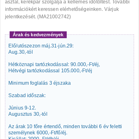
asztal, kerékpár szolgálja a kellemes időtöltést. További
információkért keressen elérhetőségeinken. Várjuk
jelentkezését. (MA21002742)
Árak és kedvezmények
Elő/utószezon máj.31-jún.29:
Aug.30,-tól
Hétköznapi tartózkodással: 90.000,-Ft/éj,
Hétvégi tartózkodással 105.000,-Ft/éj
Minimum foglalás 3 éjszaka
Szabad időszak:
Június 9-12.
Augusztus 30,-tól
Az árak 10 főre értendő, minden további 6 év feletti
személynek 6000,-Ft/fő/éj.
Kisállat: 2000,-Ft/db/éj.