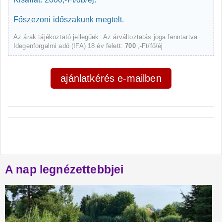
Főszezoni időszakunk megtelt.
Az árak tájékoztató jellegűek. Az árváltoztatás joga fenntartva.
Idegenforgalmi adó (IFA) 18 év felett:
700
,-Ft/fő/éj
ajánlatkérés e-mailben
A nap legnézettebbjei