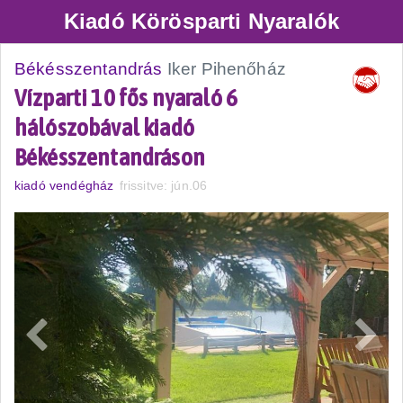
Kiadó Körösparti Nyaralók
Békésszentandrás
Iker Pihenőház
Vízparti 10 fős nyaraló 6
hálószobával kiadó
Békésszentandráson
kiadó vendégház
frissitve: jún.06