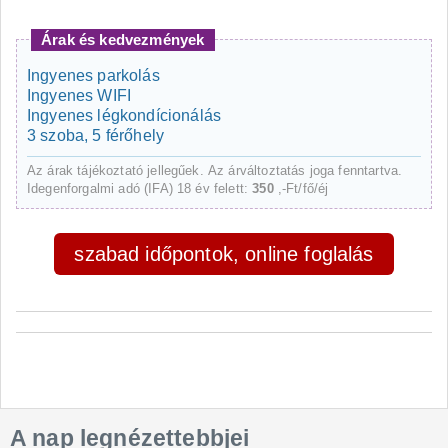
Árak és kedvezmények
Ingyenes parkolás
Ingyenes WIFI
Ingyenes légkondícionálás
3 szoba, 5 férőhely
Az árak tájékoztató jellegűek. Az árváltoztatás joga fenntartva.
Idegenforgalmi adó (IFA) 18 év felett:
350
,-Ft/fő/éj
szabad időpontok, online foglalás
A nap legnézettebbjei