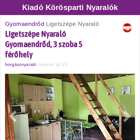
Kiadó Körösparti Nyaralók
Gyomaendrőd
Ligetszépe Nyaraló
Ligetszépe Nyaraló
Gyomaendrőd, 3 szoba 5
férőhely
horgásznyaraló
frissitve: júl.13