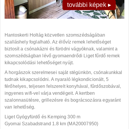
további képek ▸
Hantoskerti Holtág közvetlen szomszédságában
szalláshely foglalható. Az élővíz remek lehetőséget
biztosít a csónakázni és fürödni vágyóknak, valamint a
szomszédságban lévő gyomaendrődi Liget fűrdő remek
kikapcsolódási lehetőséget nyújt.
A horgászok szerelmesei saját stégünkön, csónakunkkal
tudnak kikapcsolódni. A nyaraló légkondicionált, 5
férőhelyes, teljesen felszerelt konyhával, fűrdőszobával,
ingyenes wifi-vel várja vendégeit. A kertben
szalonnasütésre, grillezésre és bográcsozásra egyaránt
van lehetőség.
Liget Gyógyfürdő és Kemping 300 m
Gyomai Szabadstrand 1.8 km (MA20007950)