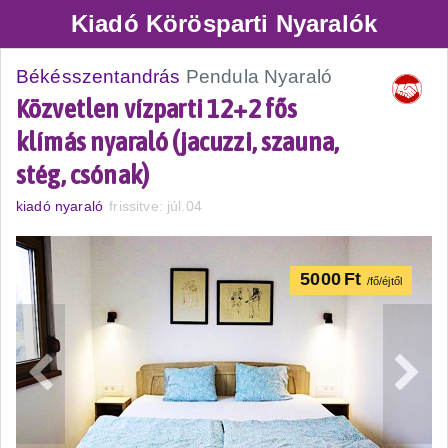
Kiadó Körösparti Nyaralók
Békésszentandrás
Pendula Nyaraló
Közvetlen vízparti 12+2 fős
klímás nyaraló (jacuzzi, szauna,
stég, csónak)
kiadó nyaraló
frissitve: júl.04
5000
Ft
/fő/éjtől