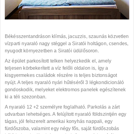
Békésszentandráson klímás, jacuzzis, szaunás közvetlen
vízparti nyaraló nagy stéggel a Siratói holtágon, csendes,
nyugodt környezetben a Siratói üdülősoron.
Az épület parkosított telken helyezkedik el, amely
teljesen körbekerített a víz felőli oldalon is, így a
kisgyermekes családok részére is teljes biztonságot
nyújt. A teljes nyaraló nyári hűtéséről 3 légkondicionáló
gondoskodik, melyeket elektromos panelek egészítenek
ki a téli szezonban.
A nyaraló 12 +2 személyre foglalható. Parkolás a zárt
udvarban lehetséges. A felújított nyaraló földszintjén egy
tágas, jól felszerelt amerikai konyhás nappali, egy
fürdőszoba, valamint egy négy fős, saját fürdőszobás