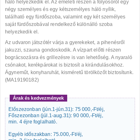
háló helyezkedik el. Az emeleti részen a folyosóról egy
négy személyes és egy kétszemélyes háló nyílik,
található egy fürdőszoba, valamint egy két személyes
saját fürdőszobával rendelkező különálló szoba
helyezkedik el.
Az udvaron játszótér várja a gyerekeket, a pihenésről
jakuzzi, szauna gondoskodik. A vízpart előtti részen
bográcsozásra és grillezésre is van lehetőség. A nyaraló
csónakot, kerékpárokat is biztosít a kirándulásokhoz.
Ágyneműt, konyharuhát, kisméretű törölközőt biztosítunk.
(MA19190182)
Árak és kedvezmények
Előszezonban (jún.1-jún.31): 75 000,-Ft/éj,
Főszezonban (júl.1-aug.31): 90 000,-Ft/éj,
min. 4 éjre foglalható.
Egyéb időszakban: 75.000,-Ft/éj,