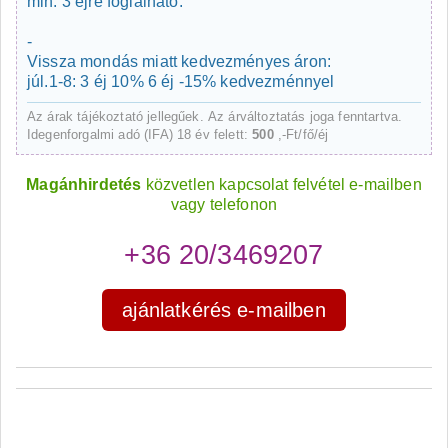
min. 3 éjre foglalható.
-
Vissza mondás miatt kedvezményes áron:
júl.1-8: 3 éj 10% 6 éj -15% kedvezménnyel
Az árak tájékoztató jellegűek. Az árváltoztatás joga fenntartva.
Idegenforgalmi adó (IFA) 18 év felett:
500
,-Ft/fő/éj
Magánhirdetés
közvetlen kapcsolat felvétel e-mailben
vagy telefonon
+36 20/3469207
ajánlatkérés e-mailben