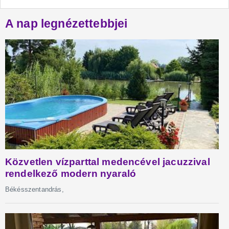
A nap legnézettebbjei