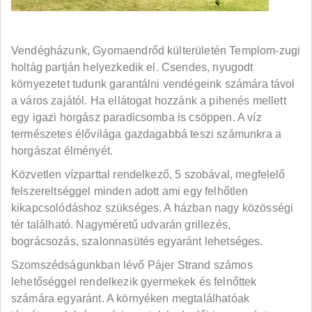
Vendégházunk, Gyomaendrőd külterületén Templom-zugi
holtág partján helyezkedik el. Csendes, nyugodt
környezetet tudunk garantálni vendégeink számára távol
a város zajától. Ha ellátogat hozzánk a pihenés mellett
egy igazi horgász paradicsomba is csöppen. A víz
természetes élővilága gazdagabbá teszi számunkra a
horgászat élményét.
Közvetlen vízparttal rendelkező, 5 szobával, megfelelő
felszereltséggel minden adott ami egy felhőtlen
kikapcsolódáshoz szükséges. A házban nagy közösségi
tér található. Nagyméretű udvarán grillezés,
bográcsozás, szalonnasütés egyaránt lehetséges.
Szomszédságunkban lévő Pájer Strand számos
lehetőséggel rendelkezik gyermekek és felnőttek
számára egyaránt. A környéken megtalálhatóak