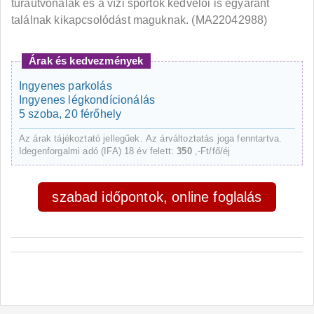
túraútvonalak és a vízi sportok kedvelői is egyaránt
találnak kikapcsolódást maguknak. (MA22042988)
Árak és kedvezmények
Ingyenes parkolás
Ingyenes légkondícionálás
5 szoba, 20 férőhely
Az árak tájékoztató jellegűek. Az árváltoztatás joga fenntartva.
Idegenforgalmi adó (IFA) 18 év felett:
350
,-Ft/fő/éj
szabad időpontok, online foglalás