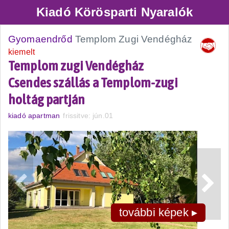
Kiadó Körösparti Nyaralók
Gyomaendrőd
Templom Zugi Vendégház
kiemelt
Templom zugi Vendégház
Csendes szállás a Templom-zugi
holtág partján
kiadó apartman
frissitve: jún.01
további képek ▸