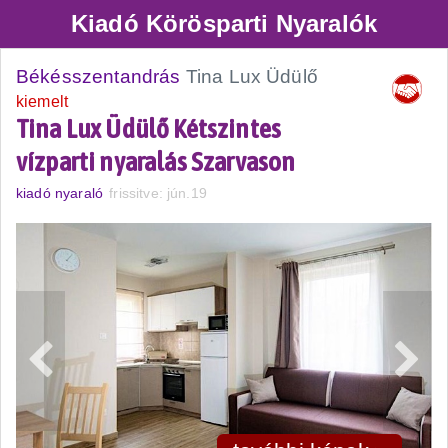
Kiadó Körösparti Nyaralók
Békésszentandrás
Tina Lux Üdülő
kiemelt
Tina Lux Üdülő Kétszintes
vízparti nyaralás Szarvason
kiadó nyaraló
frissitve: jún.19