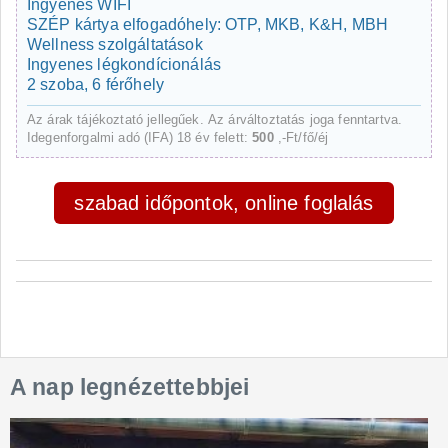
Ingyenes WIFI
SZÉP kártya elfogadóhely: OTP, MKB, K&H, MBH
Wellness szolgáltatások
Ingyenes légkondícionálás
2 szoba, 6 férőhely
Az árak tájékoztató jellegűek. Az árváltoztatás joga fenntartva.
Idegenforgalmi adó (IFA) 18 év felett:
500
,-Ft/fő/éj
szabad időpontok, online foglalás
A nap legnézettebbjei