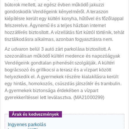
bútorok mellett, az egész évben működő jakuzzi
gondoskodik Vendégeink kényelméről. A teraszon
kiépítésre került egy kültéri konyha, hűtővel és főzőlappal
felszerelve. Ágynemű és a teljes házban internet
hozzáférés biztosított. A vízellátás fúrt kútról történik, tehát
tisztálkodásra alkalmas, azonban fogyasztásra nem.
Az udvaron belül 3 autó zárt parkolása biztosított. A
szezonálisan működő kültéri medence és napozóágyak
Vendégeink gondtalan pihenését szolgálják. A kültéri
bográcsozó és grillkocsi a terasz és a vízpart között
helyezkedik el. A gyermekek részére kialakításra került
egy hintás, homokozós, csúszdás játszótér és trambulin.
A gyermekek biztonsága érdekében a vízpart
gyerekkerítéssel lett leválasztva. (MA21000299)
Árak és kedvezmények
Ingyenes parkolás