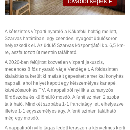
további képek ▸
A kétszintes vízparti nyaraló a Kákafoki holtág mellett,
Szarvas határában, egy csendes, nyugodt üdülősoron
helyezkedik el. Az üdülő Szarvas központjától kb. 6,5 km-
re, aszfaltozott út mentén található.
A 2020-ban felújított közvetlen vízparti jakuzzis,
medencés 8 fős nyaraló várja Vendégeit. A földszinten
kialakításra került klimatizált gépesített amerikai konyhás
nappali, ahol helyet kapott egy kétszemélyes kanapé,
kávézósarok és TV. A nappaliból nyílik a zuhanyzós
fürdőszoba és különálló mosdó. A fenti szinten 2 szoba
található. Mindkét szobába 1-1 franciaágy lett elhelyezve
illetve 1-1 egyszemélyes ágy. A fenti szinten található
még egy mosdó.
A nappaliból nyíló tágas fedett teraszon a kényelmes kerti