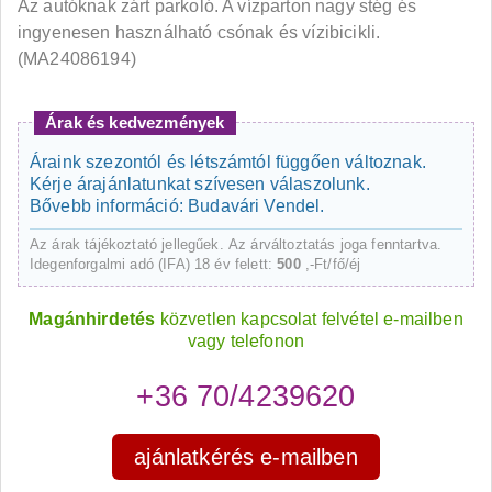
Az autóknak zárt parkoló. A vízparton nagy stég és
ingyenesen használható csónak és vízibicikli.
(MA24086194)
Árak és kedvezmények
Áraink szezontól és létszámtól függően változnak.
Kérje árajánlatunkat szívesen válaszolunk.
Bővebb információ: Budavári Vendel.
Az árak tájékoztató jellegűek. Az árváltoztatás joga fenntartva.
Idegenforgalmi adó (IFA) 18 év felett:
500
,-Ft/fő/éj
Magánhirdetés
közvetlen kapcsolat felvétel e-mailben
vagy telefonon
+36 70/4239620
ajánlatkérés e-mailben