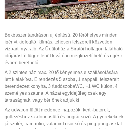
Békésszentandráson új építésű, 20 férőhelyes minden
igényt kielégítő, klímás, teljesen felszerelt közvetlen
vízparti nyaraló. Az Üdülőház a Siratói holtágon található
időjárástól függetlenül kiválóan megközelíthető és egész
évben bérelhető.
A 2 szintes ház max. 20 fő kényelmes elszállásolására
lett kialakítva. Elrendezés 5 szoba, 1 nappali, felszerelt
berendezett konyha, 3 fürdőszobaWC, +1 WC külön. 4
személyes szauna. A házat egyidejűleg csak egy
társaságnak, vagy bérlőnek adjuk ki.
Az udvaron fűtött medence, napozók, kerti-bútorok,
grillezéshez szalonnasütő és bográcsozó. A gyerekeknek
játszótér, trambulin, valamint csocsó és ping-pong asztal.