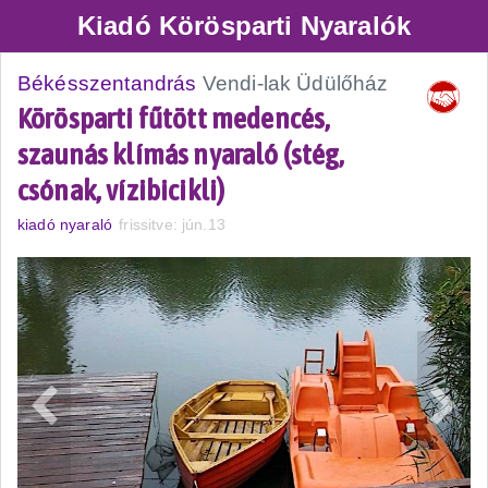
Kiadó Körösparti Nyaralók
Békésszentandrás
Vendi-lak Üdülőház
Körösparti fűtött medencés,
szaunás klímás nyaraló (stég,
csónak, vízibicikli)
kiadó nyaraló
frissitve: jún.13