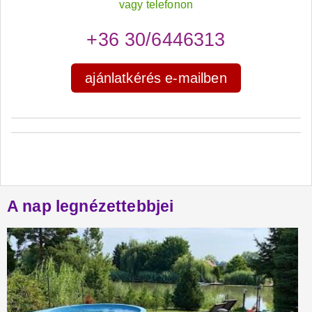
vagy telefonon
+36 30/6446313
ajánlatkérés e-mailben
A nap legnézettebbjei