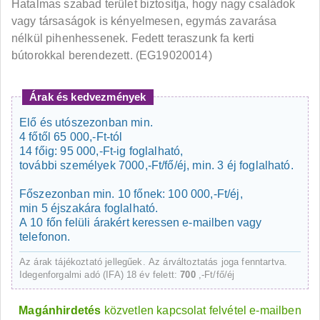
Hatalmas szabad terület biztosítja, hogy nagy családok
vagy társaságok is kényelmesen, egymás zavarása
nélkül pihenhessenek. Fedett teraszunk fa kerti
bútorokkal berendezett. (EG19020014)
Árak és kedvezmények
Elő és utószezonban min.
4 főtől 65 000,-Ft-tól
14 főig: 95 000,-Ft-ig foglalható,
további személyek 7000,-Ft/fő/éj, min. 3 éj foglalható.
Főszezonban min. 10 főnek: 100 000,-Ft/éj,
min 5 éjszakára foglalható.
A 10 főn felüli árakért keressen e-mailben vagy
telefonon.
Az árak tájékoztató jellegűek. Az árváltoztatás joga fenntartva.
Idegenforgalmi adó (IFA) 18 év felett:
700
,-Ft/fő/éj
Magánhirdetés
közvetlen kapcsolat felvétel e-mailben