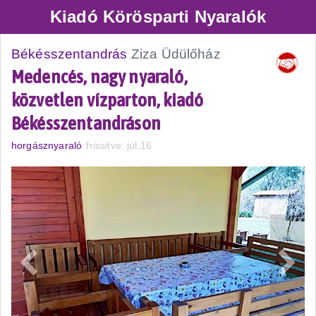
Kiadó Körösparti Nyaralók
Békésszentandrás
Ziza Üdülőház
Medencés, nagy nyaraló,
közvetlen vízparton, kiadó
Békésszentandráson
horgásznyaraló
frissitve: júl.16