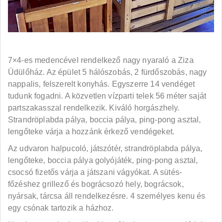
7×4-es medencével rendelkező nagy nyaraló a Ziza
Üdülőház. Az épület 5 hálószobás, 2 fürdőszobás, nagy
nappalis, felszerelt konyhás. Egyszerre 14 vendéget
tudunk fogadni. A közvetlen vízparti telek 56 méter saját
partszakasszal rendelkezik. Kiváló horgászhely.
Strandröplabda pálya, boccia pálya, ping-pong asztal,
lengőteke várja a hozzánk érkező vendégeket.
Az udvaron halpucoló, játszótér, strandröplabda pálya,
lengőteke, boccia pálya golyójáték, ping-pong asztal,
csocsó fizetős várja a játszani vágyókat. A sütés-
főzéshez grillező és bográcsozó hely, bográcsok,
nyársak, tárcsa áll rendelkezésre. 4 személyes kenu és
egy csónak tartozik a házhoz.