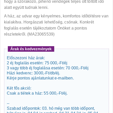
hogy a szórakozó, pihenő vendégek teljes ott töltött idő
alatt együtt tudnak lenni.
A ház, az udvar egy kényelmes, komfortos időtöltésre van
kialakítva. Horgászati lehetőség, csónak. Konkrét
foglalás esetén tájékoztatom Önöket a pontos
részletekről. (MA23065539)
Árak és kedvezmények
Előszezoni ház árak:
2 éj foglalás esetén: 75 000,-Ft/éj
3 vagy több éj foglalása esetén: 70 000,-Ft/éj
Házi kedvenc: 3000,-Ft/db/éj.
Kérje pontos ajánlatunkat e-mailben.
Két fős akció:
Csak a tiétek a ház: 55 000,-Ft/éj.
--
Szabad időpontok: 03. hó még van több időpont,