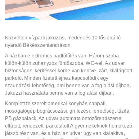
Közvetlen vízparti jakuzzis, medencés 10 fős önálló
nyaraló Békésszentandráson.
A házban elektromos padlófűtés van. Három szoba,
külön-külön zuhanyzós fürdőszoba, WC-vel. Az udvar
biztonságos, kerítéssel körbe van kerítve, zárt, kivilágított
parkoló. Minden fizetett éjhez kapcsolódik egy
szaunázási lehetőség, ami benne van a foglalási díjban.
Jakuzzi használata benne van a foglalási díjban.
Komplett felszerelt amerikai konyhás nappali,
mosogatógép bográcsozási, grillezési, lehetőség, tűzifa,
PB gázpalack. Az udvar automata öntözőrendszerrel
ellátott, rendezett, parkosított A gyermekeknek homokozó
játszó rész van, és a ház, az udvar úgy van kialakítva,