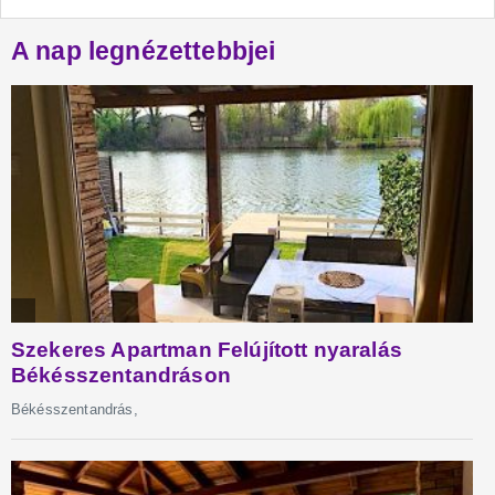
A nap legnézettebbjei