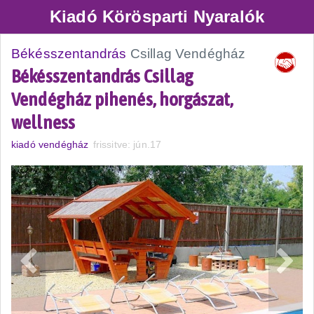
Kiadó Körösparti Nyaralók
Békésszentandrás
Csillag Vendégház
Békésszentandrás Csillag
Vendégház pihenés, horgászat,
wellness
kiadó vendégház
frissitve: jún.17