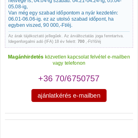
hétvége is, 04.04-ig szabad. 04.21-04.24-ig, 05.04-
05.08-ig,
Van még egy szabad időpontom a nyár kezdetén:
06.01-06.06-ig. ez az utolsó szabad időpont, ha
egyben viszed, 90 000,-Ft/éj.
Az árak tájékoztató jellegűek. Az árváltoztatás joga fenntartva.
Idegenforgalmi adó (IFA) 18 év felett:
700
,-Ft/fő/éj
Magánhirdetés
közvetlen kapcsolat felvétel e-mailben
vagy telefonon
+36 70/6750757
ajánlatkérés e-mailben