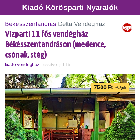
Kiadó Körösparti Nyaralók
Békésszentandrás
Delta Vendégház
Vízparti 11 fős vendégház
Békésszentandráson (medence,
csónak, stég)
kiadó vendégház
frissitve: júl.15
7500
Ft
/fő/éjtől