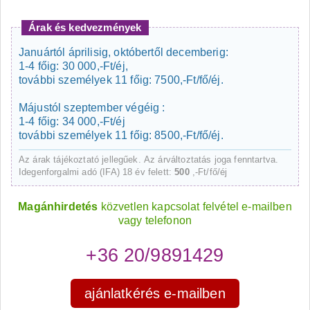
Árak és kedvezmények
Januártól áprilisig, októbertől decemberig:
1-4 főig: 30 000,-Ft/éj,
további személyek 11 főig: 7500,-Ft/fő/éj.
Májustól szeptember végéig :
1-4 főig: 34 000,-Ft/éj
további személyek 11 főig: 8500,-Ft/fő/éj.
Az árak tájékoztató jellegűek. Az árváltoztatás joga fenntartva.
Idegenforgalmi adó (IFA) 18 év felett:
500
,-Ft/fő/éj
Magánhirdetés
közvetlen kapcsolat felvétel e-mailben
vagy telefonon
+36 20/9891429
ajánlatkérés e-mailben