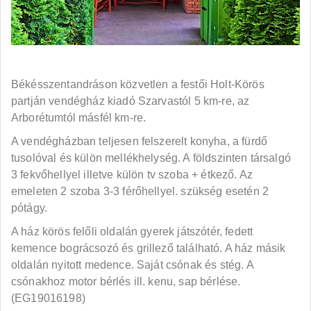
Békésszentandráson közvetlen a festői Holt-Körös
partján vendégház kiadó Szarvastól 5 km-re, az
Arborétumtól másfél km-re.
A vendégházban teljesen felszerelt konyha, a fürdő
tusolóval és külön mellékhelység. A földszinten társalgó
3 fekvőhellyel illetve külön tv szoba + étkező. Az
emeleten 2 szoba 3-3 férőhellyel. szükség esetén 2
pótágy.
A ház körös felőli oldalán gyerek játszótér, fedett
kemence bográcsozó és grillező található. A ház másik
oldalán nyitott medence. Saját csónak és stég. A
csónakhoz motor bérlés ill. kenu, sap bérlése.
(EG19016198)