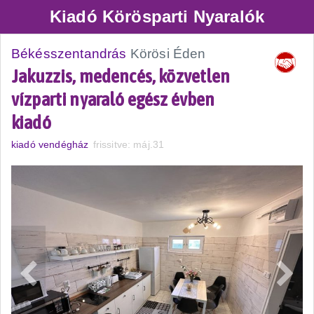
Kiadó Körösparti Nyaralók
Békésszentandrás
Körösi Éden
Jakuzzis, medencés, közvetlen
vízparti nyaraló egész évben
kiadó
kiadó vendégház
frissitve: máj.31