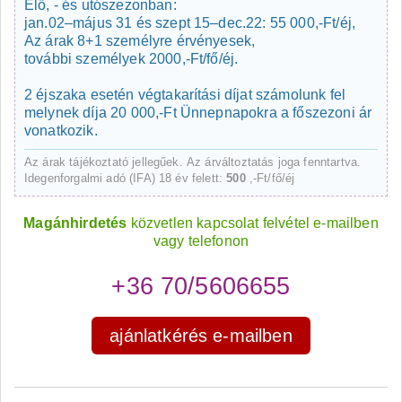
Elő, - és utószezonban:
jan.02–május 31 és szept 15–dec.22: 55 000,-Ft/éj,
Az árak 8+1 személyre érvényesek,
további személyek 2000,-Ft/fő/éj.
2 éjszaka esetén végtakarítási díjat számolunk fel
melynek díja 20 000,-Ft Ünnepnapokra a főszezoni ár
vonatkozik.
Az árak tájékoztató jellegűek. Az árváltoztatás joga fenntartva.
Idegenforgalmi adó (IFA) 18 év felett:
500
,-Ft/fő/éj
Magánhirdetés
közvetlen kapcsolat felvétel e-mailben
vagy telefonon
+36 70/5606655
ajánlatkérés e-mailben