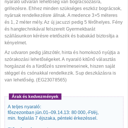
nyaraló udvarán lehetőség van bográcsozásra,
grillezésre. Ehhez minden szükséges eszköz bográcsok,
nyársak rendelkezésre állnak. A medence 3×5 méteres
és 1, 2 méter mély. Az új jacuzzi pedig 5 férőhelyes. Fény
és hangtechnikával felszerelt Gyermekbarát
szállásunkon kérésre etetőszék és babakád biztosítja a
kényelmet.
Az udvaron pedig játszótér, hinta és homokozó nyújtja a
szórakozási lehetőségeket. A nyaraló kitűnő választás
horgászat és a fürdőzés szerelmeseinek, hiszen saját
stéggel és csónakkal rendelkezik. Sup deszkázásra is
van lehetőség. (EG23078565)
Árak és kedvezmények
A teljes nyaraló:
főszezonban jún.01–09.14.13: 80 000,-Ft/éj,
min. foglalás 7 éjszaka, pénteki érkezéssel.