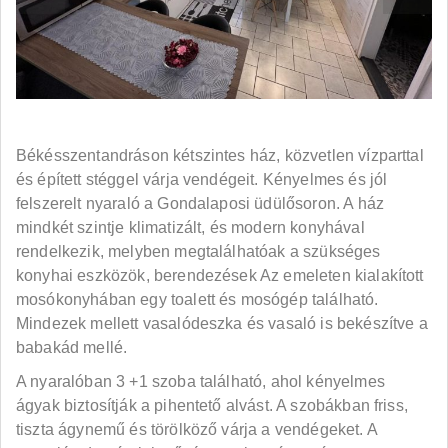
Békésszentandráson kétszintes ház, közvetlen vízparttal
és épített stéggel várja vendégeit. Kényelmes és jól
felszerelt nyaraló a Gondalaposi üdülősoron. A ház
mindkét szintje klimatizált, és modern konyhával
rendelkezik, melyben megtalálhatóak a szükséges
konyhai eszközök, berendezések Az emeleten kialakított
mosókonyhában egy toalett és mosógép található.
Mindezek mellett vasalódeszka és vasaló is bekészítve a
babakád mellé.
A nyaralóban 3 +1 szoba található, ahol kényelmes
ágyak biztosítják a pihentető alvást. A szobákban friss,
tiszta ágynemű és törölköző várja a vendégeket. A