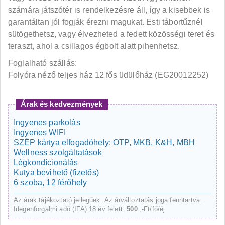
számára játszótér is rendelkezésre áll, így a kisebbek is
garantáltan jól fogják érezni magukat. Esti tábortűznél
sütögethetsz, vagy élvezheted a fedett közösségi teret és
teraszt, ahol a csillagos égbolt alatt pihenhetsz.
Foglalható szállás:
Folyóra néző teljes ház 12 fős üdülőház (EG20012252)
Árak és kedvezmények
Ingyenes parkolás
Ingyenes WIFI
SZÉP kártya elfogadóhely: OTP, MKB, K&H, MBH
Wellness szolgáltatások
Légkondícionálás
Kutya bevihető (fizetős)
6 szoba, 12 férőhely
Az árak tájékoztató jellegűek. Az árváltoztatás joga fenntartva.
Idegenforgalmi adó (IFA) 18 év felett:
500
,-Ft/fő/éj