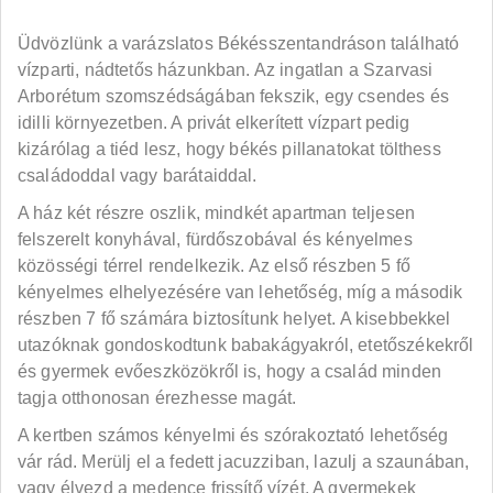
Üdvözlünk a varázslatos Békésszentandráson található
vízparti, nádtetős házunkban. Az ingatlan a Szarvasi
Arborétum szomszédságában fekszik, egy csendes és
idilli környezetben. A privát elkerített vízpart pedig
kizárólag a tiéd lesz, hogy békés pillanatokat tölthess
családoddal vagy barátaiddal.
A ház két részre oszlik, mindkét apartman teljesen
felszerelt konyhával, fürdőszobával és kényelmes
közösségi térrel rendelkezik. Az első részben 5 fő
kényelmes elhelyezésére van lehetőség, míg a második
részben 7 fő számára biztosítunk helyet. A kisebbekkel
utazóknak gondoskodtunk babakágyakról, etetőszékekről
és gyermek evőeszközökről is, hogy a család minden
tagja otthonosan érezhesse magát.
A kertben számos kényelmi és szórakoztató lehetőség
vár rád. Merülj el a fedett jacuzziban, lazulj a szaunában,
vagy élvezd a medence frissítő vízét. A gyermekek