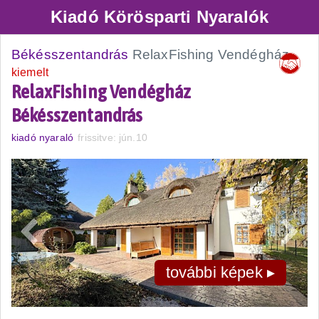
Kiadó Körösparti Nyaralók
Békésszentandrás
RelaxFishing Vendégház
kiemelt
RelaxFishing Vendégház
Békésszentandrás
kiadó nyaraló
frissitve: jún.10
további képek ▸