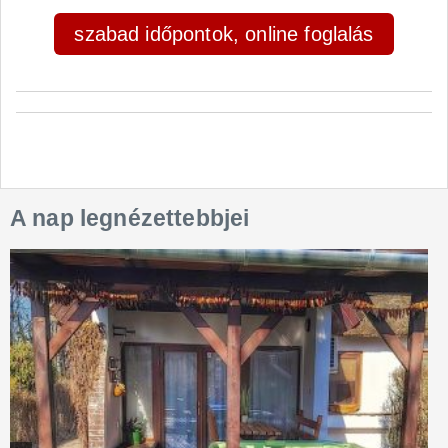
szabad időpontok, online foglalás
A nap legnézettebbjei