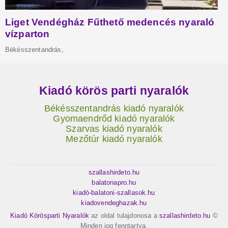
Kiadó körös parti nyaralók
Békésszentandrás kiadó nyaralók
Gyomaendrőd kiadó nyaralók
Szarvas kiadó nyaralók
Mezőtúr kiadó nyaralók
szallashirdeto.hu
balatonapro.hu
kiadó-balatoni-szallasok.hu
kiadovendeghazak.hu
Kiadó Körösparti Nyaralók
az oldal tulajdonosa a
szallashirdeto.hu
©
Minden jog fenntartva.