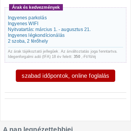
Árak és kedvezmények
Ingyenes parkolás
Ingyenes WIFI
Nyitvatartás: március 1. - augusztus 21.
Ingyenes légkondícionálás
2 szoba, 2 férőhely
Az árak tájékoztató jellegűek. Az árváltoztatás joga fenntartva.
Idegenforgalmi adó (IFA) 18 év felett:
350
,-Ft/fő/éj
szabad időpontok, online foglalás
A nap legnézettebbjei