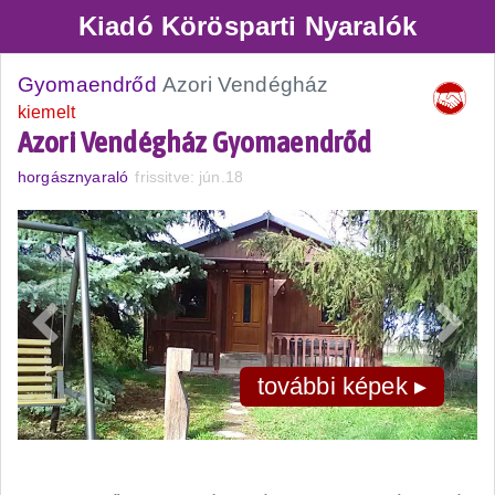
Kiadó Körösparti Nyaralók
Gyomaendrőd
Azori Vendégház
kiemelt
Azori Vendégház Gyomaendrőd
horgásznyaraló
frissitve: jún.18
további képek ▸