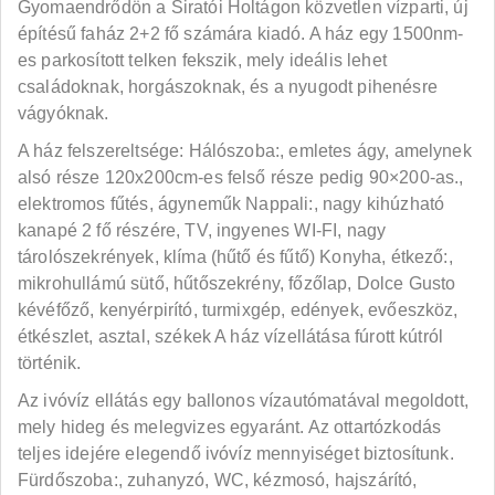
Gyomaendrődön a Siratói Holtágon közvetlen vízparti, új
építésű faház 2+2 fő számára kiadó. A ház egy 1500nm-
es parkosított telken fekszik, mely ideális lehet
családoknak, horgászoknak, és a nyugodt pihenésre
vágyóknak.
A ház felszereltsége: Hálószoba:, emletes ágy, amelynek
alsó része 120x200cm-es felső része pedig 90×200-as.,
elektromos fűtés, ágyneműk Nappali:, nagy kihúzható
kanapé 2 fő részére, TV, ingyenes WI-FI, nagy
tárolószekrények, klíma (hűtő és fűtő) Konyha, étkező:,
mikrohullámú sütő, hűtőszekrény, főzőlap, Dolce Gusto
kévéfőző, kenyérpirító, turmixgép, edények, evőeszköz,
étkészlet, asztal, székek A ház vízellátása fúrott kútról
történik.
Az ivóvíz ellátás egy ballonos vízautómatával megoldott,
mely hideg és melegvizes egyaránt. Az ottartózkodás
teljes idejére elegendő ivóvíz mennyiséget biztosítunk.
Fürdőszoba:, zuhanyzó, WC, kézmosó, hajszárító,