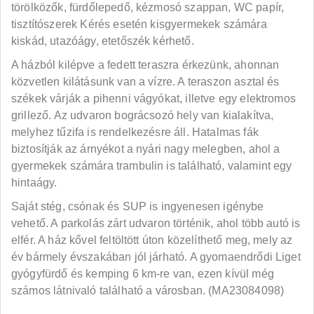
törölközők, fürdőlepedő, kézmosó szappan, WC papír,
tisztítószerek Kérés esetén kisgyermekek számára
kiskád, utazóágy, etetőszék kérhető.
A házból kilépve a fedett teraszra érkezünk, ahonnan
közvetlen kilátásunk van a vízre. A teraszon asztal és
székek várják a pihenni vágyókat, illetve egy elektromos
grillező. Az udvaron bográcsozó hely van kialakítva,
melyhez tűzifa is rendelkezésre áll. Hatalmas fák
biztosítják az árnyékot a nyári nagy melegben, ahol a
gyermekek számára trambulin is található, valamint egy
hintaágy.
Saját stég, csónak és SUP is ingyenesen igénybe
vehető. A parkolás zárt udvaron történik, ahol több autó is
elfér. A ház kővel feltöltött úton közelíthető meg, mely az
év bármely évszakában jól járható. A gyomaendrődi Liget
gyógyfürdő és kemping 6 km-re van, ezen kívül még
számos látnivaló található a városban. (MA23084098)